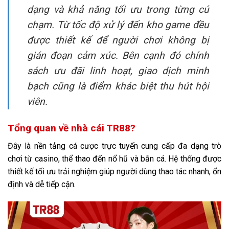
dạng và khả năng
tối ưu trong từng cú
chạm. Từ tốc độ xử lý đến kho game đều
được thiết kế để người chơi không bị
gián đoạn cảm xúc. Bên cạnh đó chính
sách ưu đãi linh hoạt, giao dịch minh
bạch cũng là điểm khác biệt thu hút hội
viên.
Tổng quan về nhà cái
TR88?
Đây là nền tảng cá cược trực tuyến cung cấp đa dạng trò
chơi từ casino, thể thao đến nổ hũ và bắn cá. Hệ thống được
thiết kế tối ưu trải nghiệm giúp người dùng thao tác nhanh, ổn
định và dễ tiếp cận.