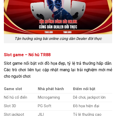
Tận hưởng sòng bài online cùng dàn Dealer đời thực
Slot game – Nổ hũ TR88
Slot game nổi bật với đồ họa đẹp, tỷ lệ trả thưởng hấp dẫn.
Các trò chơi liên tục cập nhật mang lại trải nghiệm mới mẻ
cho người chơi:
Game slot
Nhà phát hành
Điểm nổi bật
Nổ hũ cổ điển
Microgaming
Dễ chơi, jackpot lớn
Slot 3D
PG Soft
Đồ họa hiện đại
Slot jackpot
JILI
Tỷ lệ thưởng cao