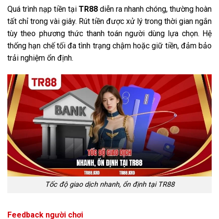
Quá trình nạp tiền tại
TR88
diễn ra nhanh chóng, thường hoàn
tất chỉ trong vài giây. Rút tiền được xử lý trong thời gian ngắn
tùy theo phương thức thanh toán người dùng lựa chọn. Hệ
thống hạn chế tối đa tình trạng chậm hoặc giữ tiền, đảm bảo
trải nghiệm ổn định.
Tốc độ giao dịch nhanh, ổn định tại TR88
Feedback người chơi