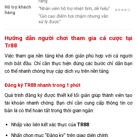
ràng”
Hỗ trợ khách
“Nhân viên hỗ trợ nhiệt tình, dễ hiểu”
⭐⭐⭐⭐☆
hàng
“Giờ cao điểm hơi chậm nhưng vẫn
xử lý được”
Hướng dẫn
người chơi
tham gia cá cược tại
Tr88
Việc tham gia nền tảng khá đơn giản phù hợp với cả người
mới bắt đầu. Chỉ cần thực hiện đúng các bước chỉ dẫn bạn
có thể nhanh chóng truy cập dịch vụ trên nền tảng.
Đăng ký TR88 nhanh trong 1 phút
Quá trình đăng ký được thiết kế tối giản giúp thành viên tạo
tài khoản nhanh chóng. Bạn chỉ cần cung cấp thông tin cơ
bản là có thể hoàn tất trong thời gian ngắn:
Nhấp vào liên kết xác thực của
TR88
.
Nhấn chọn mục “Đăng ký” trên giao diện chính.