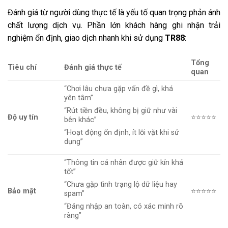
Đánh giá từ người dùng thực tế là yếu tố quan trọng phản ánh
chất lượng dịch vụ. Phần lớn khách hàng ghi nhận trải
nghiệm ổn định, giao dịch nhanh khi sử dụng
TR88
:
Tổng
Tiêu chí
Đánh giá thực tế
quan
“Chơi lâu chưa gặp vấn đề gì, khá
yên tâm”
“Rút tiền đều, không bị giữ như vài
Độ uy tín
⭐⭐⭐⭐⭐
bên khác”
“Hoạt động ổn định, ít lỗi vặt khi sử
dụng”
“Thông tin cá nhân được giữ kín khá
tốt”
“Chưa gặp tình trạng lộ dữ liệu hay
Bảo mật
⭐⭐⭐⭐⭐
spam”
“Đăng nhập an toàn, có xác minh rõ
ràng”