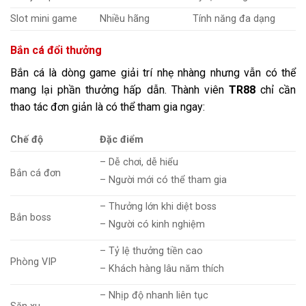
Slot mini game
Nhiều hãng
Tính năng đa dạng
Bắn cá đổi thưởng
Bắn cá là dòng game giải trí nhẹ nhàng nhưng vẫn có thể
mang lại phần thưởng hấp dẫn. Thành viên
TR88
chỉ cần
thao tác đơn giản là có thể tham gia ngay:
Chế độ
Đặc điểm
– Dễ chơi, dễ hiểu
Bắn cá đơn
– Người mới có thể tham gia
– Thưởng lớn khi diệt boss
Bắn boss
– Người có kinh nghiệm
– Tỷ lệ thưởng tiền cao
Phòng VIP
– Khách hàng lâu năm thích
– Nhịp độ nhanh liên tục