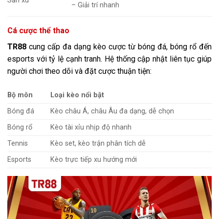
Săn xu
– Giải trí nhanh
Cá cược thể thao
TR88
cung cấp đa dạng kèo cược từ bóng đá, bóng rổ đến
esports với tỷ lệ cạnh tranh. Hệ thống cập nhật liên tục giúp
người chơi theo dõi và đặt cược thuận tiện:
Bộ môn
Loại kèo nổi bật
Bóng đá
Kèo châu Á, châu Âu đa dạng, dễ chọn
Bóng rổ
Kèo tài xỉu nhịp độ nhanh
Tennis
Kèo set, kèo trận phân tích dễ
Esports
Kèo trực tiếp xu hướng mới