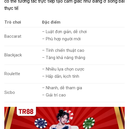
có thể tương tác trực tiếp tạo cảm giác như đang ở sòng bài
thực tế:
Trò chơi
Đặc điểm
– Luật đơn giản, dễ chơi
Baccarat
– Phù hợp người mới
– Tính chiến thuật cao
Blackjack
– Tăng khả năng thắng
– Nhiều lựa chọn cược
Roulette
– Hấp dẫn, kịch tính
– Nhanh, dễ tham gia
Sicbo
– Giải trí cao