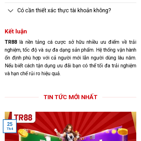
Có cần thiết xác thực tài khoản không?
Kết luận
TR88
là nền tảng cá cược sở hữu nhiều ưu điểm về trải
nghiệm, tốc độ và sự đa dạng sản phẩm. Hệ thống vận hành
ổn định phù hợp với cả người mới lẫn người dùng lâu năm.
Nếu biết cách tận dụng ưu đãi bạn có thể tối đa trải nghiệm
và hạn chế rủi ro hiệu quả.
TIN TỨC MỚI NHẤT
25
Th4