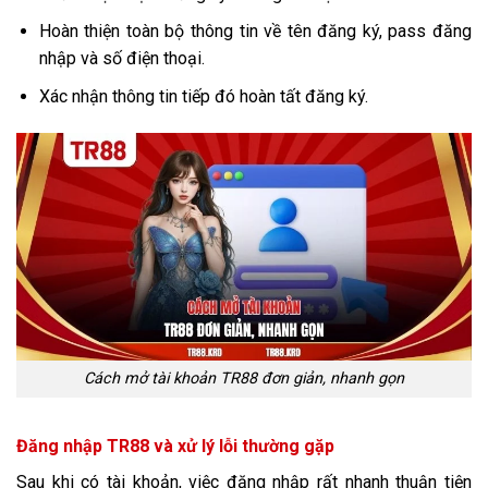
Hoàn thiện toàn bộ thông tin về tên đăng ký, pass đăng
nhập và số điện thoại.
Xác nhận thông tin tiếp đó hoàn tất đăng ký.
Cách mở tài khoản TR88 đơn giản, nhanh gọn
Đăng nhập TR88 và xử lý lỗi thường gặp
Sau khi có tài khoản, việc đăng nhập rất nhanh thuận tiện