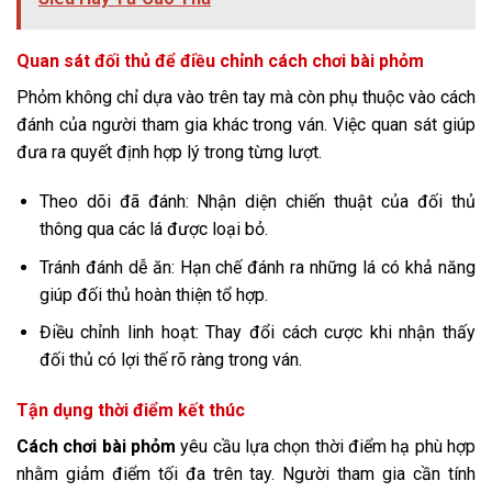
Quan sát đối thủ để điều chỉnh cách chơi bài phỏm
Phỏm không chỉ dựa vào trên tay mà còn phụ thuộc vào cách
đánh của người tham gia khác trong ván. Việc quan sát giúp
đưa ra quyết định hợp lý trong từng lượt.
Theo dõi đã đánh: Nhận diện chiến thuật của đối thủ
thông qua các lá được loại bỏ.
Tránh đánh dễ ăn: Hạn chế đánh ra những lá có khả năng
giúp đối thủ hoàn thiện tổ hợp.
Điều chỉnh linh hoạt: Thay đổi cách cược khi nhận thấy
đối thủ có lợi thế rõ ràng trong ván.
Tận dụng thời điểm kết thúc
Cách chơi bài phỏm
yêu cầu lựa chọn thời điểm hạ phù hợp
nhằm giảm điểm tối đa trên tay. Người tham gia cần tính