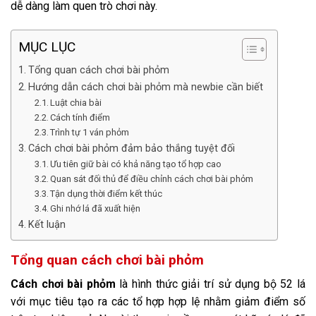
dễ dàng làm quen trò chơi này.
MỤC LỤC
Tổng quan cách chơi bài phỏm
Hướng dẫn cách chơi bài phỏm mà newbie cần biết
Luật chia bài
Cách tính điểm
Trình tự 1 ván phỏm
Cách chơi bài phỏm đảm bảo thắng tuyệt đối
Ưu tiên giữ bài có khả năng tạo tổ hợp cao
Quan sát đối thủ để điều chỉnh cách chơi bài phỏm
Tận dụng thời điểm kết thúc
Ghi nhớ lá đã xuất hiện
Kết luận
Tổng quan cách chơi bài phỏm
Cách chơi bài phỏm
là hình thức giải trí sử dụng bộ 52 lá
với mục tiêu tạo ra các tổ hợp hợp lệ nhằm giảm điểm số