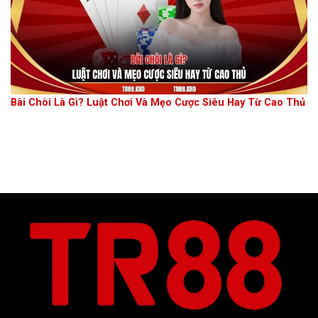
Bài Chòi Là Gì? Luật Chơi Và Mẹo Cược Siêu Hay Từ Cao Thủ