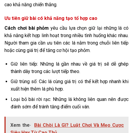
cao khả năng chiến thắng.
Ưu tiên giữ bài có khả năng tạo tổ hợp cao
Cách chơi bài phỏm
yêu cầu lựa chọn giữ lại những lá có
khả năng kết hợp linh hoạt trong nhiều tình huống khác nhau.
Người tham gia cần ưu tiên các lá nằm trong chuỗi liên tiếp
hoặc cùng giá trị để tăng cơ hội tạo phỏm.
Giữ liên tiếp: Những lá gần nhau về giá trị sẽ dễ ghép
thành dây trong các lượt tiếp theo.
Giữ trùng số: Các lá cùng giá trị có thể kết hợp nhanh khi
xuất hiện thêm lá phù hợp.
Loại bỏ bài rời rạc: Những lá không liên quan nên được
đánh sớm để tránh tăng điểm cuối ván.
Xem the·
Bài Chòi Là Gì? Luật Chơi Và Mẹo Cược
Siêu Hay Từ Cao Thủ