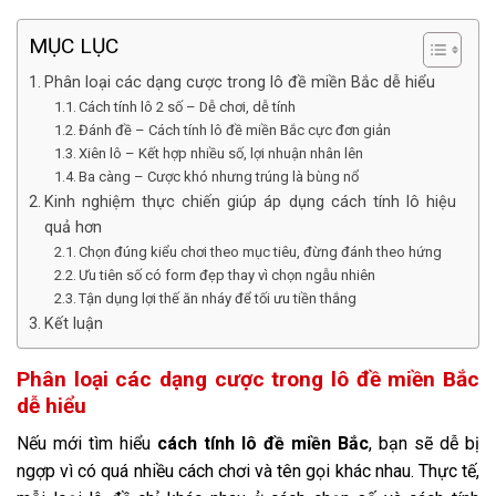
MỤC LỤC
Phân loại các dạng cược trong lô đề miền Bắc dễ hiểu
Cách tính lô 2 số – Dễ chơi, dễ tính
Đánh đề – Cách tính lô đề miền Bắc cực đơn giản
Xiên lô – Kết hợp nhiều số, lợi nhuận nhân lên
Ba càng – Cược khó nhưng trúng là bùng nổ
Kinh nghiệm thực chiến giúp áp dụng cách tính lô hiệu
quả hơn
Chọn đúng kiểu chơi theo mục tiêu, đừng đánh theo hứng
Ưu tiên số có form đẹp thay vì chọn ngẫu nhiên
Tận dụng lợi thế ăn nháy để tối ưu tiền thắng
Kết luận
Phân loại các dạng cược trong lô đề miền Bắc
dễ hiểu
Nếu mới tìm hiểu
cách tính lô đề miền Bắc
, bạn sẽ dễ bị
ngợp vì có quá nhiều cách chơi và tên gọi khác nhau. Thực tế,