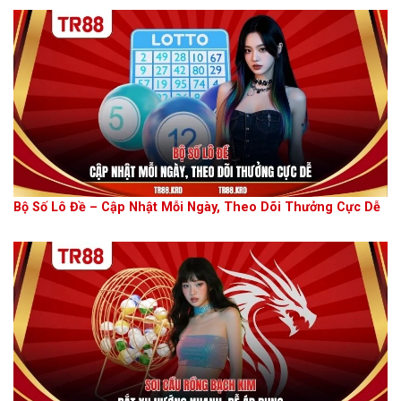
Bộ Số Lô Đề – Cập Nhật Mỗi Ngày, Theo Dõi Thưởng Cực Dễ