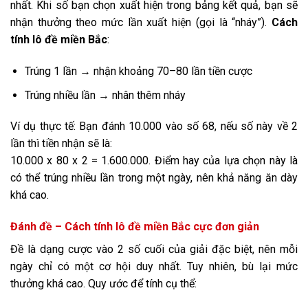
nhất. Khi số bạn chọn xuất hiện trong bảng kết quả, bạn sẽ
nhận thưởng theo mức lần xuất hiện (gọi là “nháy”).
Cách
tính lô đề miền Bắc
:
Trúng 1 lần → nhận khoảng 70–80 lần tiền cược
Trúng nhiều lần → nhân thêm nháy
Ví dụ thực tế: Bạn đánh 10.000 vào số 68, nếu số này về 2
lần thì tiền nhận sẽ là:
10.000 x 80 x 2 = 1.600.000. Điểm hay của lựa chọn này là
có thể trúng nhiều lần trong một ngày, nên khả năng ăn dày
khá cao.
Đánh đề – Cách tính lô đề miền Bắc cực đơn giản
Đề là dạng cược vào 2 số cuối của giải đặc biệt, nên mỗi
ngày chỉ có một cơ hội duy nhất. Tuy nhiên, bù lại mức
thưởng khá cao. Quy ước để tính cụ thể: