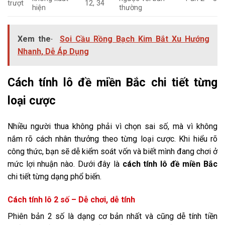
trượt
12, 34
hiện
thường
Xem the·
Soi Cầu Rồng Bạch Kim Bắt Xu Hướng
Nhanh, Dễ Áp Dụng
Cách tính lô đề miền Bắc chi tiết từng
loại cược
Nhiều người thua không phải vì chọn sai số, mà vì không
nắm rõ cách nhân thưởng theo từng loại cược. Khi hiểu rõ
công thức, bạn sẽ dễ kiểm soát vốn và biết mình đang chơi ở
mức lợi nhuận nào. Dưới đây là
cách tính lô đề miền Bắc
chi tiết từng dạng phổ biến.
Cách tính lô 2 số – Dễ chơi, dễ tính
Phiên bản 2 số là dạng cơ bản nhất và cũng dễ tính tiền