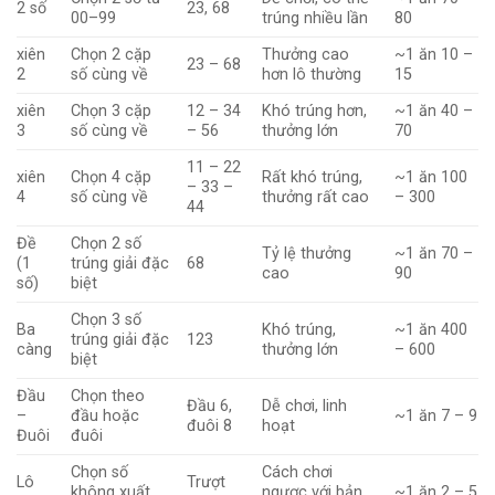
2 số
23, 68
00–99
trúng nhiều lần
80
xiên
Chọn 2 cặp
Thưởng cao
~1 ăn 10 –
23 – 68
2
số cùng về
hơn lô thường
15
xiên
Chọn 3 cặp
12 – 34
Khó trúng hơn,
~1 ăn 40 –
3
số cùng về
– 56
thưởng lớn
70
11 – 22
xiên
Chọn 4 cặp
Rất khó trúng,
~1 ăn 100
– 33 –
4
số cùng về
thưởng rất cao
– 300
44
Đề
Chọn 2 số
Tỷ lệ thưởng
~1 ăn 70 –
(1
trúng giải đặc
68
cao
90
số)
biệt
Chọn 3 số
Ba
Khó trúng,
~1 ăn 400
trúng giải đặc
123
càng
thưởng lớn
– 600
biệt
Đầu
Chọn theo
Đầu 6,
Dễ chơi, linh
–
đầu hoặc
~1 ăn 7 – 9
đuôi 8
hoạt
Đuôi
đuôi
Chọn số
Cách chơi
Lô
Trượt
không xuất
ngược với bản
~1 ăn 2 – 5