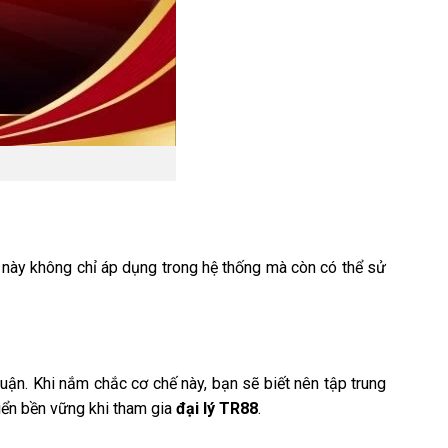
g này không chỉ áp dụng trong hệ thống mà còn có thể sử
huận. Khi nắm chắc cơ chế này, bạn sẽ biết nên tập trung
riển bền vững khi tham gia
đại lý TR88
.