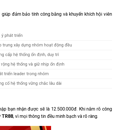
y giúp đảm bảo tính công bằng và khuyến khích hội viên
 ý phát triển
p trung xây dựng nhóm hoạt động đều
g cấp hệ thống ổn định, duy trì
 rộng hệ thống và giữ nhịp ổn định
át triển leader trong nhóm
ng cố hệ thống vững chắc lâu dài
 nhập bạn nhận được sẽ là 12.500.000đ. Khi nắm rõ công
lý TR88
, vì mọi thông tin đều minh bạch và rõ ràng.