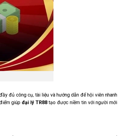
 đầy đủ công cụ, tài liệu và hướng dẫn để hội viên nhanh
à điểm giúp
đại lý TR88
tạo được niềm tin với người mới