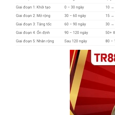
Giai đoạn 1: Khởi tạo
0 – 30 ngày
10 → 
Giai đoạn 2: Mở rộng
30 – 60 ngày
15 → 
Giai đoạn 3: Tăng tốc
60 – 90 ngày
30 → 
Giai đoạn 4: Ổn định
90 – 120 ngày
50+ t
Giai đoạn 5: Nhân rộng
Sau 120 ngày
80 – 