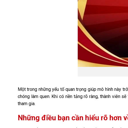
Một trong những yếu tố quan trọng giúp mô hình này trở 
chóng làm quen. Khi có nền tảng rõ ràng, thành viên sẽ
tham gia.
Những điều bạn cần hiểu rõ hơn v