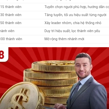
15 thành viên
Tuyển chọn người phù hợp, hướng dẫn c
30 thành viên
Tăng tuyển, tối ưu hiệu suất từng người
50 thành viên
Xây leader nhóm, chia hệ thống nhỏ
hành viên
Duy trì hiệu suất, lọc thành viên yếu
100 thành viên
Mở rộng thêm nhánh mới