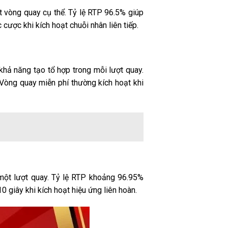
 vòng quay cụ thể. Tỷ lệ RTP 96.5% giúp
 cược khi kích hoạt chuỗi nhân liên tiếp.
hả năng tạo tổ hợp trong mỗi lượt quay.
 Vòng quay miễn phí thường kích hoạt khi
 một lượt quay. Tỷ lệ RTP khoảng 96.95%
 giây khi kích hoạt hiệu ứng liên hoàn.