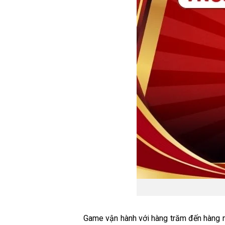
Game vận hành với hàng trăm đến hàng nghì