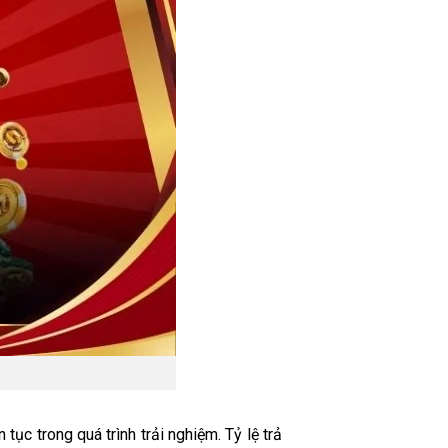
tục trong quá trình trải nghiệm. Tỷ lệ trả