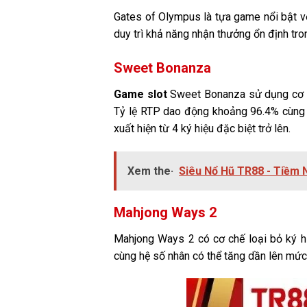
Gates of Olympus là tựa game nổi bật v
duy trì khả năng nhận thưởng ổn định tron
Sweet Bonanza
Game slot
Sweet Bonanza sử dụng cơ ch
Tỷ lệ RTP dao động khoảng 96.4% cùng hệ
xuất hiện từ 4 ký hiệu đặc biệt trở lên.
Xem the·
Siêu Nổ Hũ TR88 - Tiềm 
Mahjong Ways 2
Mahjong Ways 2 có cơ chế loại bỏ ký hi
cùng hệ số nhân có thể tăng dần lên mức 