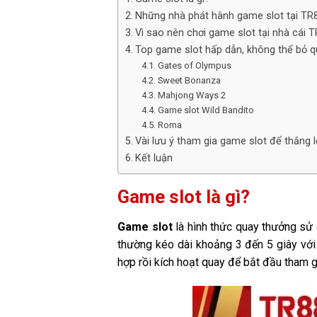
Những nhà phát hành game slot tại TR
Vì sao nên chơi game slot tại nhà cái 
Top game slot hấp dẫn, không thể bỏ q
Gates of Olympus
Sweet Bonanza
Mahjong Ways 2
Game slot Wild Bandito
Roma
Vài lưu ý tham gia game slot để thắng 
Kết luận
Game slot là gì?
Game slot
là hình thức quay thưởng sử 
thường kéo dài khoảng 3 đến 5 giây với 
hợp rồi kích hoạt quay để bắt đầu tham g