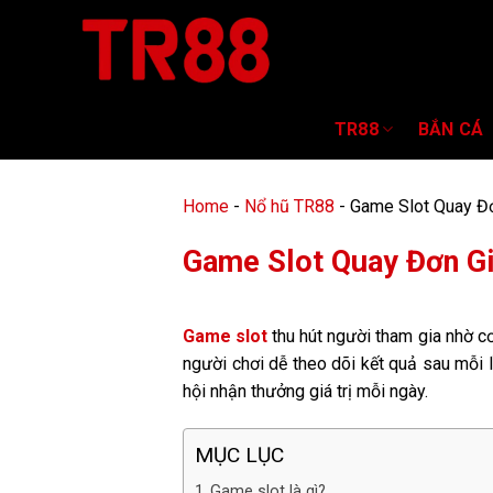
TR88
BẮN CÁ
Home
-
Nổ hũ TR88
-
Game Slot Quay Đ
Game Slot Quay Đơn G
Game slot
thu hút người tham gia nhờ c
người chơi dễ theo dõi kết quả sau mỗi l
hội nhận thưởng giá trị mỗi ngày.
MỤC LỤC
Game slot là gì?