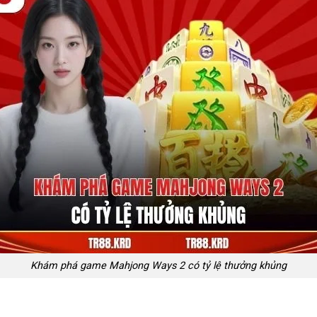
Khám phá game Mahjong Ways 2 có tỷ lệ thưởng khủng