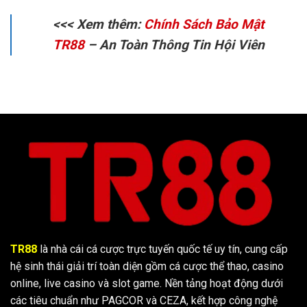
<<< Xem thêm:
Chính Sách Bảo Mật
TR88
– An Toàn Thông Tin Hội Viên
TR88
là nhà cái cá cược trực tuyến quốc tế uy tín, cung cấp
hệ sinh thái giải trí toàn diện gồm cá cược thể thao, casino
online, live casino và slot game. Nền tảng hoạt động dưới
các tiêu chuẩn như PAGCOR và CEZA, kết hợp công nghệ