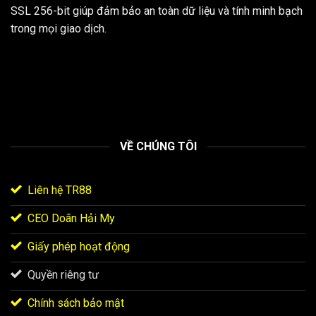
SSL 256-bit giúp đảm bảo an toàn dữ liệu và tính minh bạch
trong mọi giao dịch.
VỀ CHÚNG TÔI
Liên hệ TR88
CEO Doãn Hải My
Giấy phép hoạt động
Quyền riêng tư
Chính sách bảo mật