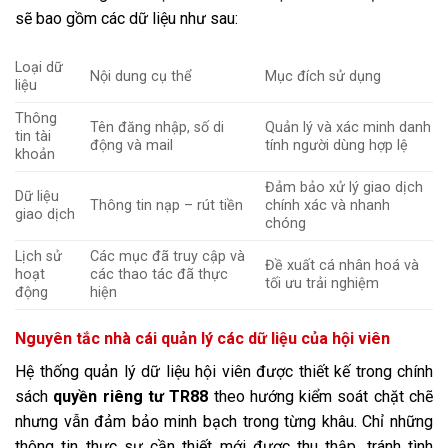
sẽ bao gồm các dữ liệu như sau:
Loại dữ
Nội dung cụ thể
Mục đích sử dụng
liệu
Thông
Tên đăng nhập, số di
Quản lý và xác minh danh
tin tài
động và mail
tính người dùng hợp lệ
khoản
Đảm bảo xử lý giao dịch
Dữ liệu
Thông tin nạp – rút tiền
chính xác và nhanh
giao dịch
chóng
Lịch sử
Các mục đã truy cập và
Đề xuất cá nhân hoá và
hoạt
các thao tác đã thực
tối ưu trải nghiệm
động
hiện
Nguyên tắc nhà cái quản lý các dữ liệu của hội viên
Hệ thống quản lý dữ liệu hội viên được thiết kế trong chính
sách
quyền riêng tư TR88
theo hướng kiểm soát chặt chẽ
nhưng vẫn đảm bảo minh bạch trong từng khâu. Chỉ những
thông tin thực sự cần thiết mới được thu thập, tránh tình