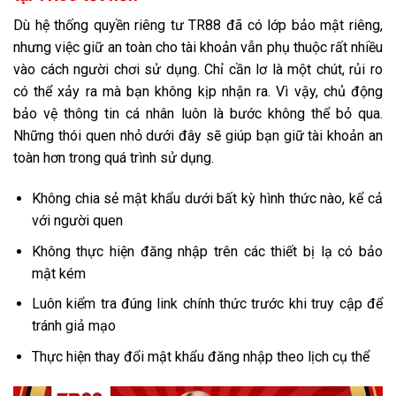
Dù hệ thống quyền riêng tư TR88 đã có lớp bảo mật riêng,
nhưng việc giữ an toàn cho tài khoản vẫn phụ thuộc rất nhiều
vào cách người chơi sử dụng. Chỉ cần lơ là một chút, rủi ro
có thể xảy ra mà bạn không kịp nhận ra. Vì vậy, chủ động
bảo vệ thông tin cá nhân luôn là bước không thể bỏ qua.
Những thói quen nhỏ dưới đây sẽ giúp bạn giữ tài khoản an
toàn hơn trong quá trình sử dụng.
Không chia sẻ mật khẩu dưới bất kỳ hình thức nào, kể cả
với người quen
Không thực hiện đăng nhập trên các thiết bị lạ có bảo
mật kém
Luôn kiểm tra đúng link chính thức trước khi truy cập để
tránh giả mạo
Thực hiện thay đổi mật khẩu đăng nhập theo lịch cụ thể