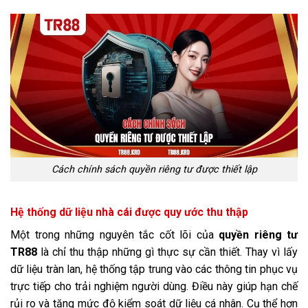
Cách chính sách quyền riêng tư được thiết lập
Hệ thống dữ liệu nhà cái được quy ước thu thập
Một trong những nguyên tắc cốt lõi của
quyền riêng tư
TR88
là chỉ thu thập những gì thực sự cần thiết. Thay vì lấy
dữ liệu tràn lan, hệ thống tập trung vào các thông tin phục vụ
trực tiếp cho trải nghiệm người dùng. Điều này giúp hạn chế
rủi ro và tăng mức độ kiểm soát dữ liệu cá nhân. Cụ thể hơn