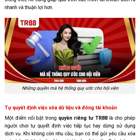
nhanh và thuận lợi hơn.
Những quyền mà hệ thống quy ước cho hội viên
Tự quyết định việc xóa dữ liệu và đóng tài khoản
Một điểm nổi bật trong
quyền riêng tư TR88
là cho phép
người chơi tự quyết định việc tiếp tục hay dừng sử dụng
dịch vụ. Khi không còn nhu cầu, bạn có thể gửi yêu cầu xóa