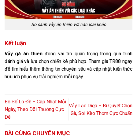
So sánh vảy án thiên với các loại khác
Kết luận
Vảy gà án thiên
đóng vai trò quan trọng trong quá trình
đánh giá và lựa chọn chiến kê phù hợp. Tham gia TR88 ngay
để tìm hiểu thêm thông tin chuyên sâu và cập nhật kiến thức
hữu ích phục vụ trải nghiệm mỗi ngày.
Bộ Số Lô Đề – Cập Nhật Mỗi
Vảy Lạc Diệp – Bí Quyết Chọn
Ngày, Theo Dõi Thưởng Cực
Gà, Soi Kèo Thơm Cực Chuẩn
Dễ
BÀI CÙNG CHUYÊN MỤC