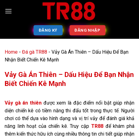
ĐĂNG KÝ
ĐĂNG NHẬP
Home
-
Đá gà TR88
-
Vảy Gà Án Thiên – Dấu Hiệu Để Bạn
Nhận Biết Chiến Kê Mạnh
Vảy Gà Án Thiên – Dấu Hiệu Để Bạn Nhận
Biết Chiến Kê Mạnh
Vảy gà án thiên
được xem là đặc điểm nổi bật giúp nhận
diện chiến kê có tiềm năng thi đấu tốt trong thực tế. Người
chơi có thể dựa vào hình dạng và vị trí vảy để đánh giá khả
năng linh hoạt của chiến kê. Truy cập
TR88
để khám phá
thêm kiến thức hữu ích cùng nhiều thông tin chi tiết giúp nhận