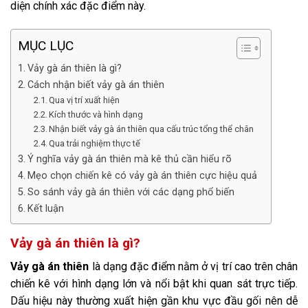
diện chính xác đặc điểm này.
MỤC LỤC
Vảy gà án thiên là gì?
Cách nhận biết vảy gà án thiên
Qua vị trí xuất hiện
Kích thước và hình dạng
Nhận biết vảy gà án thiên qua cấu trúc tổng thể chân
Qua trải nghiệm thực tế
Ý nghĩa vảy gà án thiên mà kê thủ cần hiểu rõ
Mẹo chọn chiến kê có vảy gà án thiên cực hiệu quả
So sánh vảy gà án thiên với các dạng phổ biến
Kết luận
Vảy gà án thiên là gì?
Vảy gà án thiên
là dạng đặc điểm nằm ở vị trí cao trên chân
chiến kê với hình dạng lớn và nổi bật khi quan sát trực tiếp.
Dấu hiệu này thường xuất hiện gần khu vực đầu gối nên dễ