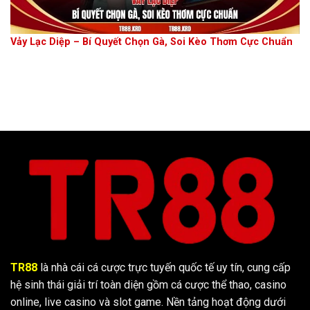
Vảy Lạc Diệp – Bí Quyết Chọn Gà, Soi Kèo Thơm Cực Chuẩn
TR88
là nhà cái cá cược trực tuyến quốc tế uy tín, cung cấp
hệ sinh thái giải trí toàn diện gồm cá cược thể thao, casino
online, live casino và slot game. Nền tảng hoạt động dưới