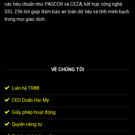
các tiêu chuẩn như PAGCOR và CEZA, kết hợp công nghệ
SSL 256-bit giúp đảm bảo an toàn dữ liệu và tính minh bạch
trong mọi giao dịch.
VỀ CHÚNG TÔI
Liên hệ TR88
CEO Doãn Hải My
Giấy phép hoạt động
Quyền riêng tư